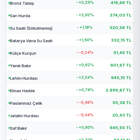
+0,29%
416,66 TL
Bronz Talaşı
+2,62%
374,03 TL
Sarı Hurda
+1,18%
320,56 TL
Su Saati (Sökülmemiş)
+1,60%
332,15 TL
Batarya Vana Su Saati
-0,24%
91,45 TL
Külçe Kurşun
+0,62%
601,67 TL
Yanık Bakır
+2,54%
945,15 TL
Lehim Hurdası
+0,78%
2.899,87 TL
Elmas Hadde
-0,46%
55,38 TL
Paslanmaz Çelik
-0,44%
20,43 TL
Jelatin Hurdası
+0,80%
645,55 TL
Saf Bakır
+2,37%