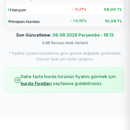
-0,21%
58,00 TL
Titanyum
+0,05%
10,09 TL
Pimapen Hurdası
Son Güncelleme:
06.08.2026 Perşembe - 18:12
(LME Borsası Anlık Verileri)
* Fiyatlar piyasa koşullarına göre günlük değişiklik gösterebilir.
Güncel fiyat için lütfen arayınız.
Daha fazla hurda türünün fiyatını görmek için
hurda fiyatları
sayfasına gidebilirsiniz.