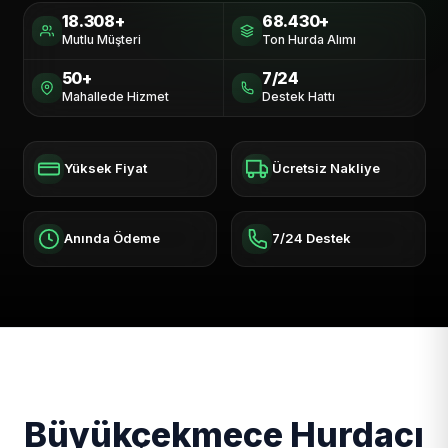
18.308+
68.430+
Mutlu Müşteri
Ton Hurda Alımı
50+
7/24
Mahallede Hizmet
Destek Hattı
Yüksek Fiyat
Ücretsiz Nakliye
Anında Ödeme
7/24 Destek
Büyükçekmece Hurdacı