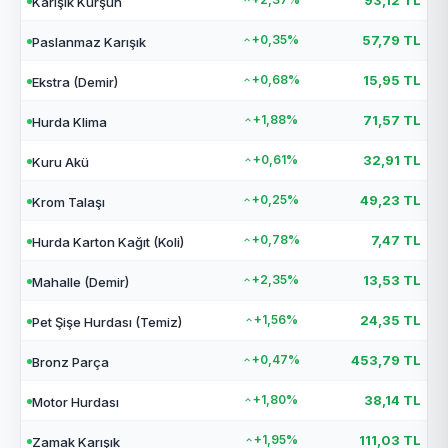
93,12 TL
Karışık Kurşun
+0,35%
57,79 TL
Paslanmaz Karışık
+0,68%
15,95 TL
Ekstra (Demir)
+1,88%
71,57 TL
Hurda Klima
+0,61%
32,91 TL
Kuru Akü
+0,25%
49,23 TL
Krom Talaşı
+0,78%
7,47 TL
Hurda Karton Kağıt (Koli)
+2,35%
13,53 TL
Mahalle (Demir)
+1,56%
24,35 TL
Pet Şişe Hurdası (Temiz)
+0,47%
453,79 TL
Bronz Parça
+1,80%
38,14 TL
Motor Hurdası
+1,95%
111,03 TL
Zamak Karışık