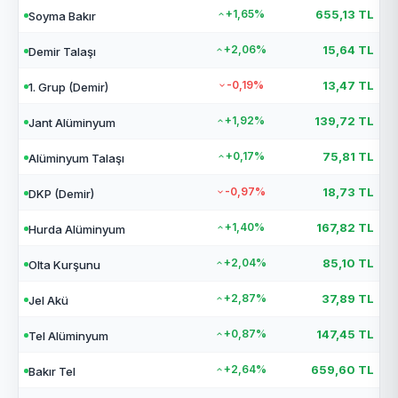
+1,65%
655,13 TL
Soyma Bakır
+2,06%
15,64 TL
Demir Talaşı
-0,19%
13,47 TL
1. Grup (Demir)
+1,92%
139,72 TL
Jant Alüminyum
+0,17%
75,81 TL
Alüminyum Talaşı
-0,97%
18,73 TL
DKP (Demir)
+1,40%
167,82 TL
Hurda Alüminyum
+2,04%
85,10 TL
Olta Kurşunu
+2,87%
37,89 TL
Jel Akü
+0,87%
147,45 TL
Tel Alüminyum
+2,64%
659,60 TL
Bakır Tel