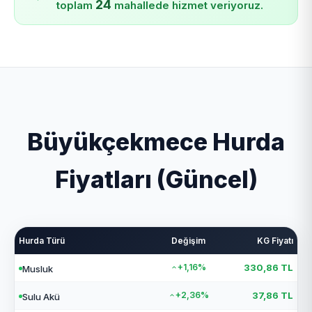
24
toplam
mahallede hizmet veriyoruz.
Büyükçekmece Hurda
Fiyatları (Güncel)
Hurda Türü
Değişim
KG Fiyatı
+1,16%
330,86 TL
Musluk
+2,36%
37,86 TL
Sulu Akü