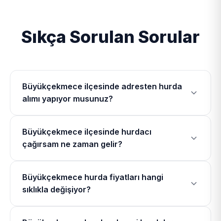
Sıkça Sorulan Sorular
Büyükçekmece ilçesinde adresten hurda
alımı yapıyor musunuz?
Evet, Büyükçekmece Hurdacı olarak
Büyükçekmece ilçesinde hurdacı
Büyükçekmece ilçesinde Bahçelievler Mahallesi,
çağırsam ne zaman gelir?
Fatih Mahallesi, Hürriyet Mahallesi, Alkent 2000
Mahallesi dahil olmak üzere toplam 24 mahallede
Büyükçekmece bölgesinde hurdacı telefonu
mobil ekiplerimizle hurdacılık hizmeti veriyoruz.
Büyükçekmece hurda fiyatları hangi
üzerinden bizi arayarak hurdacı çağırdığınızda 37
sıklıkla değişiyor?
dakika içerisinde bulunduğunuz konuma geliyoruz.
Büyükçekmece hurda fiyatları LME (Londra Metal